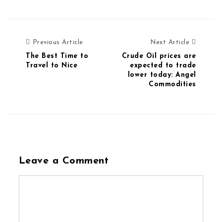
Previous Article
Next Art
Previous Article
Next Article
The Best Time to
Crude Oil prices are
Travel to Nice
expected to trade
lower today: Angel
Commodities
Leave a Comment
Comment