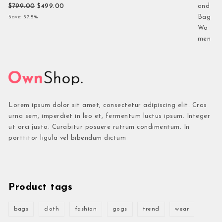
Original price was: $799.00.
Current price is: $499.00.
$
799.00
$
499.00
Save: 37.5%
Lorem ipsum dolor sit amet, consectetur adipiscing elit. Cras
urna sem, imperdiet in leo et, fermentum luctus ipsum. Integer
ut orci justo. Curabitur posuere rutrum condimentum. In
porttitor ligula vel bibendum dictum
Product tags
bags
cloth
fashion
gogs
trend
wear