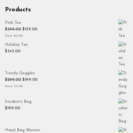
Products
Pink Tee
Original price was: $399.00.
Current price is: $159.00.
$
399.00
$
159.00
Save: 60.2%
Holiday Tee
$
345.00
Trendy Goggles
Original price was: $299.00.
Current price is: $199.00.
$
299.00
$
199.00
Save: 33.4%
Students Bag
$
199.00
Hand Bag Women